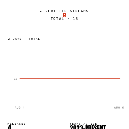
▸
VERIFIED STREAMS
13
TOTAL
·
13
2
DAYS
·
TOTAL
13
AUG 4
AUG 6
RELEASES
YEARS ACTIVE
4
2023–PRESENT