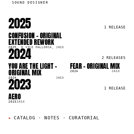
SOUND DESIGNER
2025
1
RELEASE
CONFUSION - ORIGINAL
SG
12
EXTENDED REWORK
2024
2025
D VICE MALLORCA, JASX
2
RELEASES
YOU ARE THE LIGHT -
FEAR - ORIGINAL MIX
SG
SG
1
ORIGINAL MIX
2024
JASX
2023
2024
JASX
1
RELEASE
AERO
SG
2023
JASX
CATALOG · NOTES
·
CURATORIAL