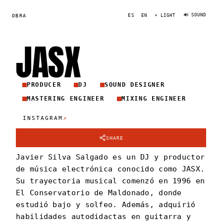
🔊 SOUND
OBRA
ES
EN
☀ LIGHT
JAS
X
PRODUCER
DJ
SOUND DESIGNER
MASTERING ENGINEER
MIXING ENGINEER
↗
INSTAGRAM
SHARE
Javier Silva Salgado es un DJ y productor
de música electrónica conocido como JASX.
Su trayectoria musical comenzó en 1996 en
El Conservatorio de Maldonado, donde
estudió bajo y solfeo. Además, adquirió
habilidades autodidactas en guitarra y