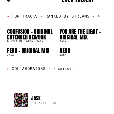
01
02
TOP TRACKS
·
RANKED BY STREAMS · 4
CONFUSION - ORIGINAL
YOU ARE THE LIGHT -
03
04
12
1
EXTENDED REWORK
ORIGINAL MIX
D VICE MALLORCA, JASX
JASX
FEAR - ORIGINAL MIX
AERO
JASX
JASX
COLLABORATORS
·
2
ARTISTS
JASX
4 TRACKS
·
13