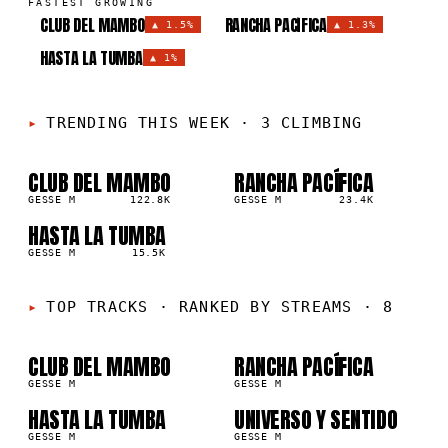
FASTEST GROWING
CLUB DEL MAMBO
RANCHA PACÍFICA
▲
1.5%
▲
1.3%
HASTA LA TUMBA
▲
1%
TRENDING THIS WEEK
·
3 CLIMBING
CLUB DEL MAMBO
RANCHA PACÍFICA
01
02
▲
▲
1
%
GESSE M
122.8K
1
%
GESSE M
23.4K
HASTA LA TUMBA
03
▲
1
%
GESSE M
15.5K
01
02
TOP TRACKS
·
RANKED BY STREAMS · 8
03
04
CLUB DEL MAMBO
RANCHA PACÍFICA
8K
23.4K
GESSE M
GESSE M
05
06
HASTA LA TUMBA
UNIVERSO Y SENTIDO
5K
2.8K
GESSE M
GESSE M