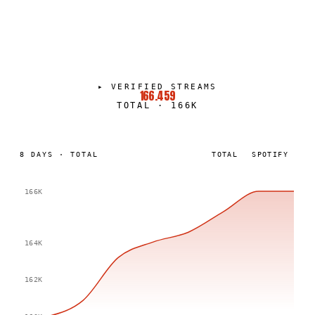
GESSE M
PORTRAIT
·
2025–PRESENT
▸
VERIFIED STREAMS
166.459
TOTAL
·
166K
8
DAYS
·
TOTAL
TOTAL
SPOTIFY
166K
164K
162K