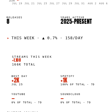
160K
JUL 19
JUL 21
JUL 25
JUL 27
JUL 29
JUL 31
AUG 2
AUG 6
RELEASES
YEARS ACTIVE
8
2025–PRESENT
THIS WEEK
·
▲ 0.7% · 158/DAY
STREAMS THIS WEEK
+1.108
166K
TOTAL
BEST DAY
SPOTIFY
+2K
+1K
JUL 25
100% OF TOTAL · 7D
YOUTUBE
SOUNDCLOUD
—
—
0% OF TOTAL · 7D
0% OF TOTAL · 7D