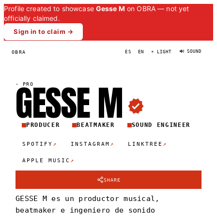
Profile created to showcase
Gesse M
on OBRA — not yet
officially claimed.
Sign in to claim →
🔊 SOUND
OBRA
ES
EN
☀ LIGHT
GESSE
M
·
PRO
PRODUCER
BEATMAKER
SOUND ENGINEER
↗
↗
↗
SPOTIFY
INSTAGRAM
LINKTREE
↗
APPLE MUSIC
SHARE
GESSE M es un productor musical,
beatmaker e ingeniero de sonido