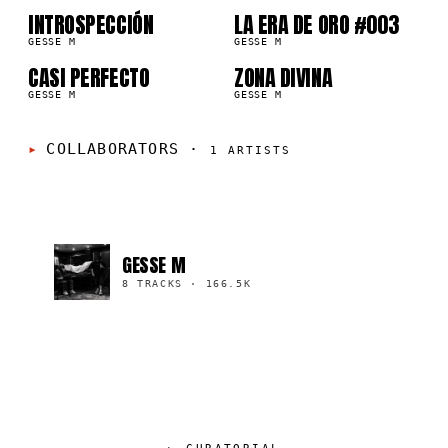
07
08
INTROSPECCIÓN
LA ERA DE ORO #003
9K
GESSE M
GESSE M
CASI PERFECTO
ZONA DIVINA
GESSE M
GESSE M
COLLABORATORS
·
1
ARTISTS
GESSE M
8 TRACKS
·
166.5K