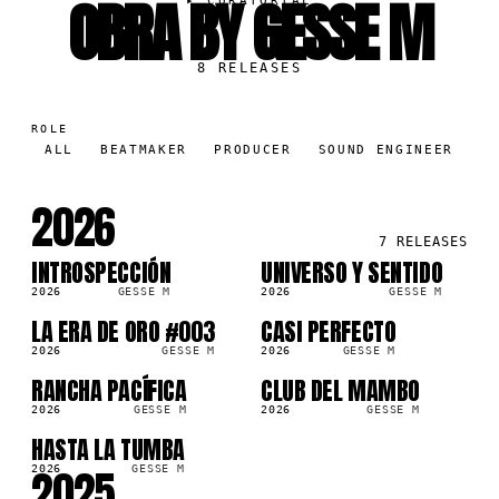
OBRA BY GESSE M
▸
CURATORIAL
8
RELEASES
ROLE
ALL
BEATMAKER
PRODUCER
SOUND ENGINEER
2026
7
RELEASES
INTROSPECCIÓN
UNIVERSO Y SENTIDO
SG
SG
9K
2.8K
2026
GESSE M
2026
GESSE M
LA ERA DE ORO #003
CASI PERFECTO
SG
SG
2026
GESSE M
2026
GESSE M
RANCHA PACÍFICA
CLUB DEL MAMBO
SG
SG
4K
122.8K
2026
GESSE M
2026
GESSE M
HASTA LA TUMBA
SG
5K
2025
2026
GESSE M