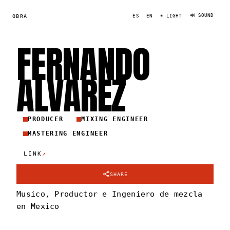
🔊 SOUND
OBRA
ES
EN
☀ LIGHT
FERNANDO
ALVARE
Z
PRODUCER
MIXING ENGINEER
MASTERING ENGINEER
↗
LINK
SHARE
Musico, Productor e Ingeniero de mezcla
en Mexico